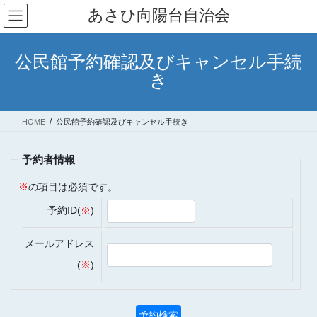
コ
ナ
あさひ向陽台自治会
ン
ビ
テ
ゲ
ン
ー
公民館予約確認及びキャンセル手続
ツ
シ
き
へ
ョ
ス
ン
キ
に
HOME
公民館予約確認及びキャンセル手続き
ッ
移
プ
動
予約者情報
※
の項目は必須です。
予約ID(
※
)
メールアドレス
(
※
)